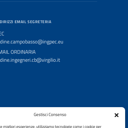
DIRIZZI EMAIL SEGRETERIA
EC
rdine.campobasso@ingpec.eu
MAIL ORDINARIA
dine.ingegneri.cb@virgilio.it
Gestisci Consenso
le migliori esperienze, utilizziamo tecnologie come i cookie per