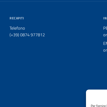
RECAPITI
IN
Telefono
P
(+39) 0874 977812
o
E
or
Per fornire 