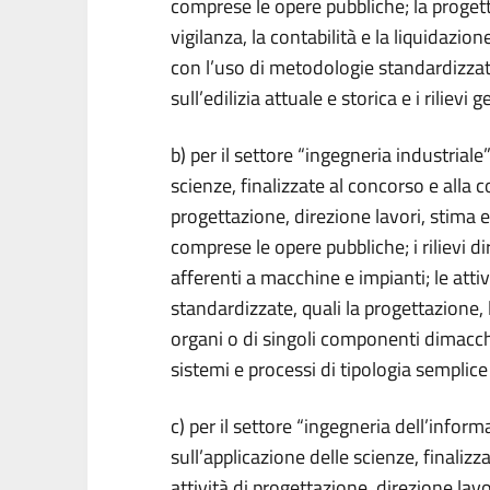
comprese le opere pubbliche; la progetta
vigilanza, la contabilità e la liquidazione
con l’uso di metodologie standardizzate; 
sull’edilizia attuale e storica e i riliev
b) per il settore “ingegneria industriale”
scienze, finalizzate al concorso e alla c
progettazione, direzione lavori, stima 
comprese le opere pubbliche; i rilievi di
afferenti a macchine e impianti; le att
standardizzate, quali la progettazione, l
organi o di singoli componenti dimacchi
sistemi e processi di tipologia semplice 
c) per il settore “ingegneria dell’inform
sull’applicazione delle scienze, finalizz
attività di progettazione, direzione lavo