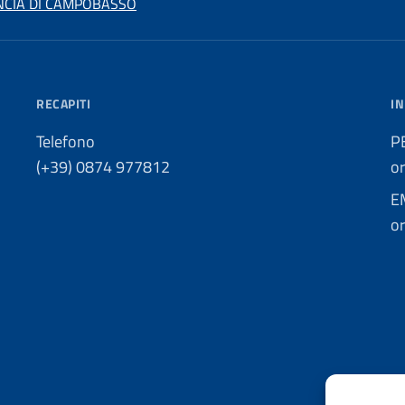
INCIA DI CAMPOBASSO
RECAPITI
IN
Telefono
P
(+39) 0874 977812
o
E
or