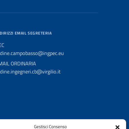
DIRIZZI EMAIL SEGRETERIA
EC
rdine.campobasso@ingpec.eu
MAIL ORDINARIA
dine.ingegneri.cb@virgilio.it
Gestisci Consenso