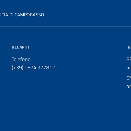
INCIA DI CAMPOBASSO
RECAPITI
IN
Telefono
P
(+39) 0874 977812
o
E
or