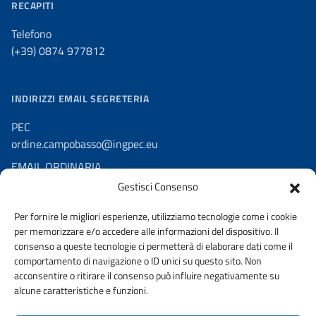
RECAPITI
Telefono
(+39) 0874 977812
INDIRIZZI EMAIL SEGRETERIA
PEC
ordine.campobasso@ingpec.eu
EMAIL ORDINARIA
ordine.ingegneri.cb@virgilio.it
Gestisci Consenso
Per fornire le migliori esperienze, utilizziamo tecnologie come i cookie
per memorizzare e/o accedere alle informazioni del dispositivo. Il
consenso a queste tecnologie ci permetterà di elaborare dati come il
comportamento di navigazione o ID unici su questo sito. Non
acconsentire o ritirare il consenso può influire negativamente su
AMMINISTRAZIONE TRASPARENTE
alcune caratteristiche e funzioni.